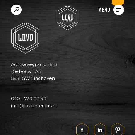
VACATURES
MENU
Achtseweg Zuid 161B
(Gebouw TAB)
5651 GW Eindhoven
040 - 720 09 49
info@lovdinteriors.nl
Vul je zoekterm in en druk op enter.