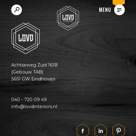
VACATURES
MENU
Achtseweg Zuid 161B
(Gebouw TAB)
5651 GW Eindhoven
040 - 720 09 49
info@lovdinteriors.nl
Vul je zoekterm in en druk op enter.