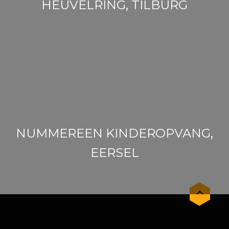
HEUVELRING, TILBURG
NUMMEREEN KINDEROPVANG,
EERSEL