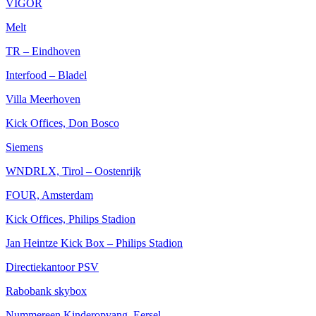
VIGOR
Melt
TR – Eindhoven
Interfood – Bladel
Villa Meerhoven
Kick Offices, Don Bosco
Siemens
WNDRLX, Tirol – Oostenrijk
FOUR, Amsterdam
Kick Offices, Philips Stadion
Jan Heintze Kick Box – Philips Stadion
Directiekantoor PSV
Rabobank skybox
Nummereen Kinderopvang, Eersel